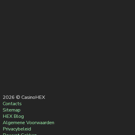
2026 © CasinoHEX
Contacts
Sitemap
HEX Blog
Algemene Voorwaarden
Privacybeleid