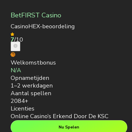
BetFIRST Casino
CasinoHEX-beoordeling
7
/10
Welkomstbonus
N/A
Opnametijden
1–2 werkdagen
Aantal spellen
2084+
Licenties
Online Casino’s Erkend Door De KSC
Nu Spelen