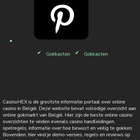
Gokkasten
Gokkasten
CasinoHEX is de grootste informatie portaal over online
casino in België. Deze website bevat volledige overzicht aan
online gokmarkt van België. Hier zijn de beste online casino
overzichten te vinden evenals casino handleidingen,
spelregels, informatie over hoe bewust en veilig te gokken.
Bovendien, hier vind je demo-versies, regels en reviews op