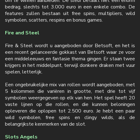
om te winnen aanbieden. De sleuf betaalt niet een enorm
bedrag, slechts tot 3.000 euro in een enkele combo. De
features zullen bestaan uit free spins, multipliers, wild
symbolen, scatters, respins en bonus games.
Fire and Steel
Fire & Steel wordt u aangeboden door Betsoft, en het is
een recent gelanceerde gokkast van Betsoft waar ze voor
een middeleeuws en fantasie thema gingen. Er staan twee
krijgers in het middelpunt, terwijl donkere draken met vuur
spelen, letterlijk.
Een ongebruikelijke mix van rollen wordt aangeboden, met
5 kolommen die variëren in grootte, met drie tot vijf
symbolen weergegeven op elk van hen. Het spel heeft 20
vaste lijnen op die rollen, en die kunnen beloningen
opleveren die oplopen tot 2.500 euro. Je hebt een paar
wild symbolen, free spins en clingy wilds, als de
belangrijkste kenmerken van de slot.
Slots Angels