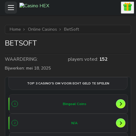
Home
Online Casinos
BetSoft
BETSOFT
WAARDERING:
players voted:
152
Bijwerken:
mei 18, 2025
TOP 3 CASINO'S OM VOOR ECHT GELD TE SP