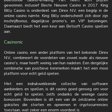
gewonnen, inclusief Beste Nieuwe Casino in 2017. King
Billy Casino is onderdeel van Direx N.V, een begrip in de
online casino ruimte. King Billy onderscheidt zich door zijn
inschrijfbonus, dagelijkse promo's, en VIP beloningen.
Daarnaast biedt het een keur aan Betsoft Casino spellen
aan.
Casinonic
Online casino, een ander platform van het bekende Direx
N.V., combineert de voordelen van zowel oude als nieuwe
casino's, maar heeft weinig van hun nadelen. Een dergelijke
combinatie van positieve kenmerken maakt het een mooi
platform voor echt geld spelen.
Met een indrukwekkende collectie van software
aanbieders en spellen, is dit casino goed genoeg om voor
echt geld te spelen, zelfs ondanks de weinige casino
bonussen. Bovendien is dit een van de zeldzame online
goksites die storten en opnemen in cryptocurrencies
toestaan, wat zeker een enorm voordeel is.