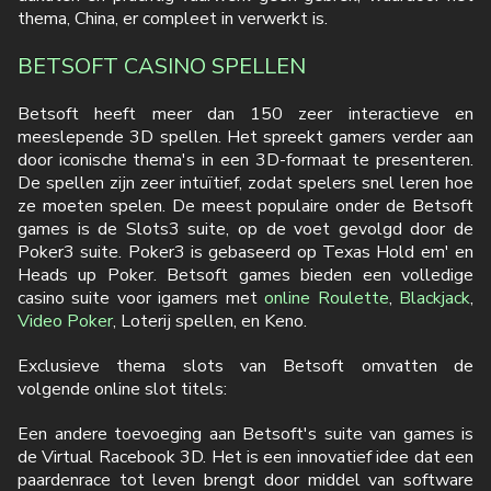
thema, China, er compleet in verwerkt is.
BETSOFT CASINO SPELLEN
Betsoft heeft meer dan 150 zeer interactieve en
meeslepende 3D spellen. Het spreekt gamers verder aan
door iconische thema's in een 3D-formaat te presenteren.
De spellen zijn zeer intuïtief, zodat spelers snel leren hoe
ze moeten spelen. De meest populaire onder de Betsoft
games is de Slots3 suite, op de voet gevolgd door de
Poker3 suite. Poker3 is gebaseerd op Texas Hold em' en
Heads up Poker. Betsoft games bieden een volledige
casino suite voor igamers met
online Roulette
,
Blackjack
,
Video Poker
, Loterij spellen, en Keno.
Exclusieve thema slots van Betsoft omvatten de
volgende online slot titels:
Een andere toevoeging aan Betsoft's suite van games is
de Virtual Racebook 3D. Het is een innovatief idee dat een
paardenrace tot leven brengt door middel van software