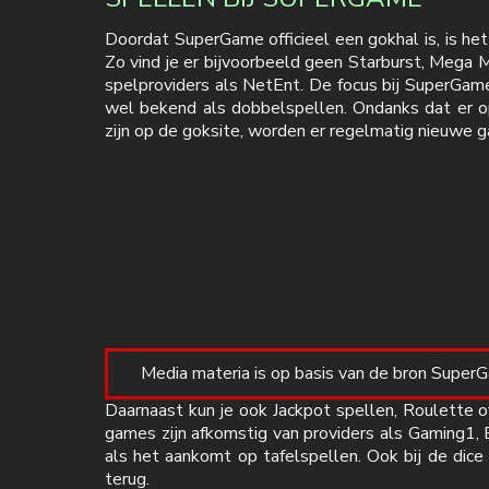
Doordat SuperGame officieel een gokhal is, is he
Zo vind je er bijvoorbeeld geen Starburst, Mega
spelproviders als NetEnt. De focus bij SuperGame
wel bekend als dobbelspellen. Ondanks dat er o
zijn op de goksite, worden er regelmatig nieuwe
Media materia is op basis van de bron Super
Daarnaast kun je ook Jackpot spellen, Roulette
games zijn afkomstig van providers als Gaming1
als het aankomt op tafelspellen. Ook bij de dic
terug.