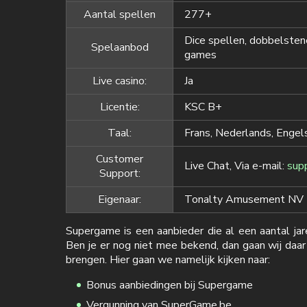
Aantal spellen
277+
Dice spellen, dobbelstene
Spelaanbod
games
Live casino:
Ja
Licentie:
KSC B+
Taal:
Frans, Nederlands, Engel
Customer
Live Chat, Via e-mail:
sup
Support:
Eigenaar:
Tonalty Amusement NV
Supergame is een aanbieder die al een aantal jar
Ben je er nog niet mee bekend, dan gaan wij daar
brengen. Hier gaan we namelijk kijken naar:
Bonus aanbiedingen bij Supergame
Vergunning van SuperGame.be