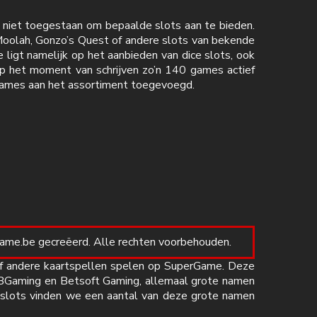
t niet toegestaan om bepaalde slots aan te bieden.
 Moolah, Gonzo’s Quest of andere slots van bekende
 ligt namelijk op het aanbieden van dice slots, ook
p het moment van schrijven zo’n 140 games actief
 games aan het assortiment toegevoegd.
Game.be gecreëerd. Alle rechten voorbehouden.
 of andere kaartspellen spelen op SuperGame. Deze
, BGaming en Betsoft Gaming, allemaal grote namen
e slots vinden we een aantal van deze grote namen