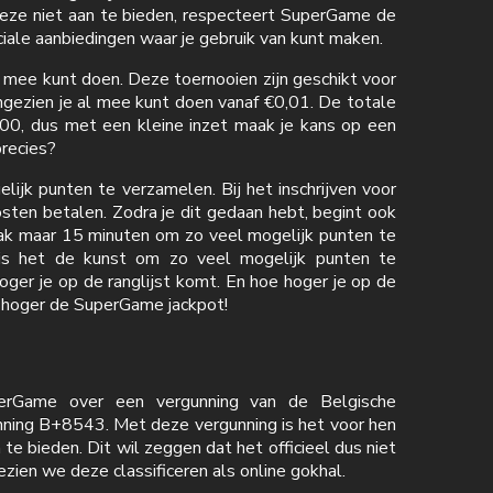
eze niet aan te bieden, respecteert SuperGame de
iale aanbiedingen waar je gebruik van kunt maken.
an mee kunt doen. Deze toernooien zijn geschikt voor
gezien je al mee kunt doen vanaf €0,01. De totale
00, dus met een kleine inzet maak je kans op een
recies?
ijk punten te verzamelen. Bij het inschrijven voor
kosten betalen. Zodra je dit gedaan hebt, begint ook
vaak maar 15 minuten om zo veel mogelijk punten te
s is het de kunst om zo veel mogelijk punten te
ger je op de ranglijst komt. En hoe hoger je op de
oe hoger de SuperGame jackpot!
perGame over een vergunning van de Belgische
nning B+8543. Met deze vergunning is het voor hen
 te bieden. Dit wil zeggen dat het officieel dus niet
ezien we deze classificeren als online gokhal.