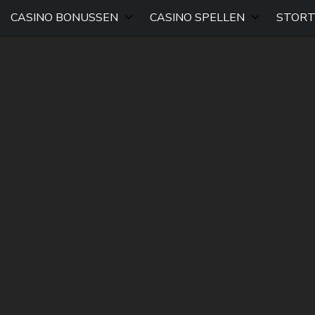
CASINO BONUSSEN
CASINO SPELLEN
STORT