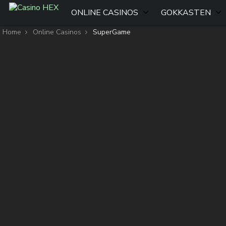
ONLINE CASINOS
GOKKASTEN
Home
Online Casinos
SuperGame