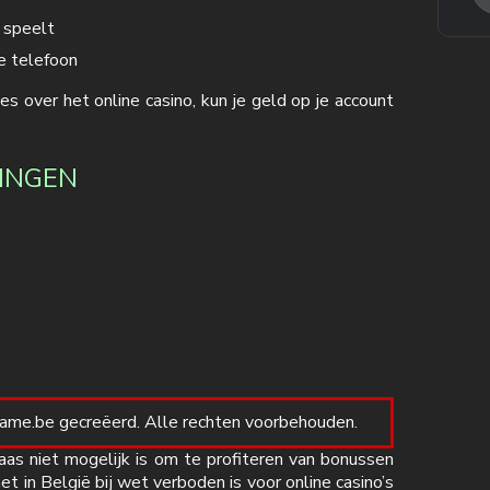
r speelt
e telefoon
s over het online casino, kun je geld op je account
INGEN
Game.be gecreëerd. Alle rechten voorbehouden.
as niet mogelijk is om te profiteren van bonussen
 in België bij wet verboden is voor online casino’s