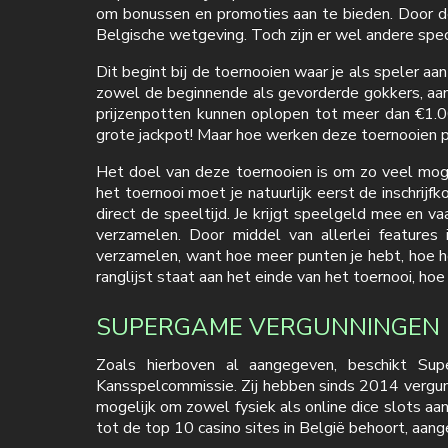
om bonussen en promoties aan te bieden. Door d
Belgische wetgeving. Toch zijn er wel andere spec
Dit begint bij de toernooien waar je als speler a
zowel de beginnende als gevorderde gokkers, aan
prijzenpotten kunnen oplopen tot meer dan €1.0
grote jackpot! Maar hoe werken deze toernooien p
Het doel van deze toernooien is om zo veel mogel
het toernooi moet je natuurlijk eerst de inschrijf
direct de speeltijd. Je krijgt speelgeld mee en 
verzamelen. Door middel van allerlei feature
verzamelen, want hoe meer punten je hebt, hoe ho
ranglijst staat aan het einde van het toernooi, h
SUPERGAME VERGUNNINGEN
Zoals hierboven al aangegeven, beschikt Su
Kansspelcommissie. Zij hebben sinds 2014 vergu
mogelijk om zowel fysiek als online dice slots aan
tot de top 10 casino sites in België behoort, aang