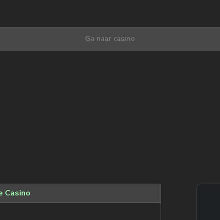
Ga naar casino
 Casino