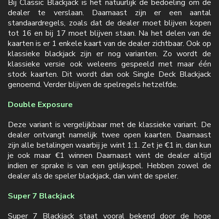
Bij Classic Blackjack is het natuurlijk de bedoeling om de
dealer te verslaan. Daarnaast zijn er een aantal
standaardregels, zoals dat de dealer moet blijven kopen
tot 16 en bij 17 moet blijven staan. Na het delen van de
kaarten is er 1 enkele kaart van de dealer zichtbaar. Ook op
klassieke blackjack zijn er nog varianten. Zo wordt de
klassieke versie ook weleens gespeeld met maar één
stock kaarten. Dit wordt dan ook Single Deck Blackjack
genoemd. Verder blijven de spelregels hetzelfde.
Double Exposure
Deze variant is vergelijkbaar met de klassieke variant. De
dealer ontvangt namelijk twee open kaarten. Daarnaast
zijn alle betalingen waarbij je wint 1:1. Zet je €1 in, dan kun
je ook maar €1 winnen Daarnaast wint de dealer altijd
indien er sprake is van een gelijkspel. Hebben zowel de
dealer als de speler blackjack, dan wint de speler.
Super 7 Blackjack
Super 7 Blackjack staat vooral bekend door de hoge