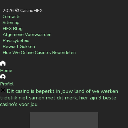
2026 © CasinoHEX
Contacts
Sitemap
HEX Blog
Algemene Voorwaarden
Privacybeleid
Bewust Gokken
Нoe We Online Casino’s Beoordelen
Home
Profiel
Dit casino is beperkt in jouw land of we werken
tijdelijk niet samen met dit merk, hier zijn 3 beste
casino's voor jou