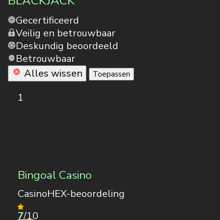
BLACKJACK
Gecertificeerd
Veilig en betrouwbaar
Deskundig beoordeeld
Betrouwbaar
Alles wissen
Toepassen
1
Bingoal Casino
CasinoHEX-beoordeling
7
/10