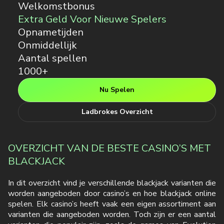
Welkomstbonus
Extra Geld Voor Nieuwe Spelers
Opnametijden
Onmiddellijk
Aantal spellen
1000+
Nu Spelen
Ladbrokes Overzicht
OVERZICHT VAN DE BESTE CASINO’S MET
BLACKJACK
In dit overzicht vind je verschillende blackjack varianten die
worden aangeboden door casino’s en hoe blackjack online
spelen. Elk casino’s heeft vaak een eigen assortiment aan
varianten die aangeboden worden. Toch zijn er een aantal