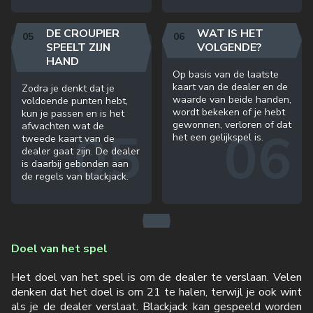
DE CROUPIER
WAT IS HET
SPEELT ZIJN
VOLGENDE?
HAND
Op basis van de laatste
kaart van de dealer en de
Zodra je denkt dat je
waarde van beide handen,
voldoende punten hebt,
wordt bekeken of je hebt
kun je passen en is het
gewonnen, verloren of dat
afwachten wat de
het een gelijkspel is.
tweede kaart van de
dealer gaat zijn. De dealer
is daarbij gebonden aan
de regels van blackjack.
Doel van het spel
Het doel van het spel is om de dealer te verslaan. Velen
denken dat het doel is om 21 te halen, terwijl je ook wint
als je de dealer verslaat. Blackjack kan gespeeld worden