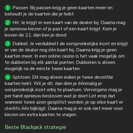
Passen: Bij passen krijg je geen kaarten meer en
behoudt je de kaarten die je hebt.
Hit: Je krijgt er een kaart van de dealer bij. Daarna mag
je opnieuw kiezen of je past of een kaart krijgt. Kom je
boven de 21, dan ben je dood.
Dubbel: Je verdubbelt de oorspronkelijke inzet en krijgt
er van de dealer nog één kaart bij. Daarna krijg je geen
kaarten meer. In een online casino is het vaak mogelijk om
te dubbelen bij elk aantal punten. Dubbelen is alleen
mogelijk na de eerste twee kaarten.
Splitsen: Dit mag alleen indien je twee dezelfde
kaarten hebt. Wil je dit, dan dien je éénmalig je
oorspronkelijk inzet erbij te plaatsen. Vervolgens mag je
per hand opnieuw beslissen wat je doet.Let erop dat
wanneer twee azen gesplitst worden, je op elke kaart er
slechts één bijkrijgt. Daarna mag je er ook niet meer voor
kiezen om extra kaarten te vragen.
Beste Blackjack strategie