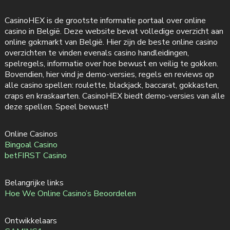
CasinoHEX is de grootste informatie portaal over online
casino in België. Deze website bevat volledige overzicht aan
online gokmarkt van België. Hier zijn de beste online casino
overzichten te vinden evenals casino handleidingen,
spelregels, informatie over hoe bewust en veilig te gokken.
Bovendien, hier vind je demo-versies, regels en reviews op
alle casino spellen: roulette, blackjack, baccarat, gokkasten,
craps en kraskaarten. CasinoHEX biedt demo-versies van alle
deze spellen. Speel bewust!
Online Casinos
Bingoal Casino
betFIRST Casino
Belangrijke links
Нoe We Online Casino’s Beoordelen
Ontwikkelaars