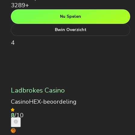
3289+
Nu Spelen
Bwin Overzicht
4
Ladbrokes Casino
CasinoHEX-beoordeling
8
/10