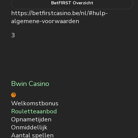
BetFIRST Overzicht
https://betfirstcasino.be/nl/#hulp-
algemene-voorwaarden
3
Bwin Casino
Welkomstbonus
Rouletteaanbod
Opnametijden
Onmiddellijk
Aantal spellen