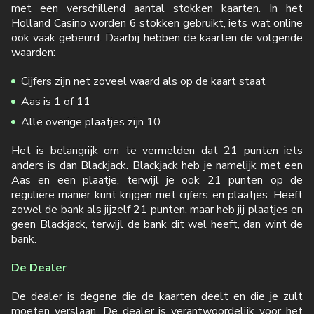
met een verschillend aantal stokken kaarten. In het
Holland Casino worden 6 stokken gebruikt, iets wat online
ook vaak gebeurd. Daarbij hebben de kaarten de volgende
waarden:
Cijfers zijn net zoveel waard als op de kaart staat
Aas is 1 of 11
Alle overige plaatjes zijn 10
Het is belangrijk om te vermelden dat 21 punten iets
anders is dan Blackjack. Blackjack heb je namelijk met een
Aas en een plaatje, terwijl je ook 21 punten op de
reguliere manier kunt krijgen met cijfers en plaatjes. Heeft
zowel de bank als jijzelf 21 punten, maar heb jij plaatjes en
geen Blackjack, terwijl de bank dit wel heeft, dan wint de
bank.
De Dealer
De dealer is degene die de kaarten deelt en die je zult
moeten verslaan. De dealer is verantwoordelijk voor het