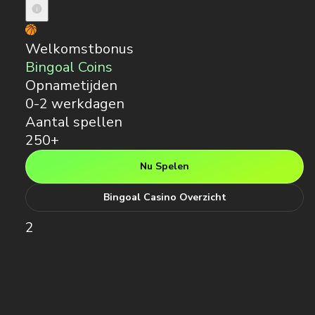
Welkomstbonus
Bingoal Coins
Opnametijden
0-2 werkdagen
Aantal spellen
250+
Nu Spelen
Bingoal Casino Overzicht
2