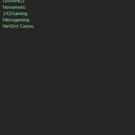
GAMING1
Novomatic
1X2Gaming
Microgaming
NetEnt Casino