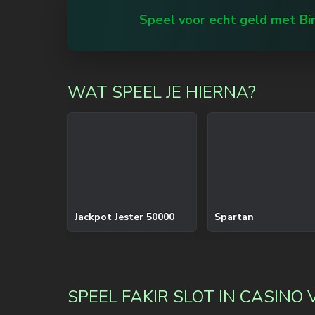
Speel voor echt geld met Bin
WAT SPEEL JE HIERNA?
Jackpot Jester 50000
Spartan
SPEEL FAKIR SLOT IN CASINO