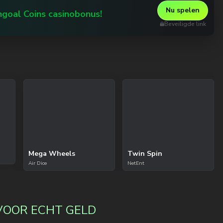
Nu spelen
goal Coins casinobonus!
Beveiligde link
Mega Wheels
Twin Spin
Air Dice
NetEnt
 VOOR ECHT GELD