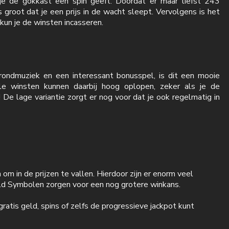
je de gokkast een spin geeft. Doordat er maar liefst 243
ns groot dat je een prijs in de wacht sleept. Vervolgens is het
un je de winsten incasseren.
rondmuziek en een interessant bonusspel, is dit een mooie
e winsten kunnen daarbij hoog oplopen, zeker als je de
De lage variantie zorgt er nog voor dat je ook regelmatig in
 om in de prijzen te vallen. Hierdoor zijn er enorm veel
ild Symbolen zorgen voor een nog grotere winkans.
gratis geld, spins of zelfs de progressieve jackpot kunt