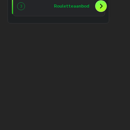
Rouletteaanbod
3