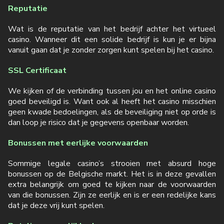
Reputatie
Wat is de reputatie van het bedrijf achter het
virtueel
casino
. Wanneer dit een solide bedrijf is kun je er bijna
vanuit gaan dat je zonder zorgen kunt spelen bij het casino.
SSL Certificaat
We kijken of de verbinding tussen jou en het online casino
goed beveiligd is. Want ook al heeft het casino misschien
geen kwade bedoelingen, als de beveiliging niet op orde is
dan loop je risico dat je gegevens openbaar worden.
Bonussen met eerlijke voorwaarden
Sommige legale casino’s strooien met absurd hoge
bonussen op de Belgische markt. Het is in deze gevallen
extra belangrijk om goed te kijken naar de voorwaarden
van die bonussen. Zijn ze eerlijk en is er een redelijke kans
dat je deze vrij kunt spelen.