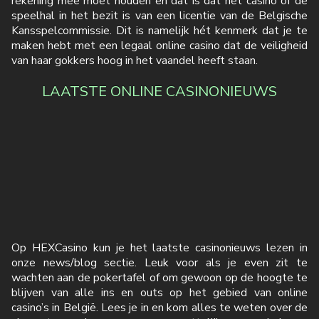
rekening mee moet houden en dat is dat het casino of de
speelhal in het bezit is van een licentie van de Belgische
Kansspelcommissie. Dit is namelijk hét kenmerk dat je te
maken hebt met een legaal online casino dat de veiligheid
van haar gokkers hoog in het vaandel heeft staan.
LAATSTE ONLINE CASINONIEUWS
Op HEXCasino kun je het laatste casinonieuws lezen in
onze news/blog sectie. Leuk voor als je even zit te
wachten aan de pokertafel of om gewoon op de hoogte te
blijven van alle ins en outs op het gebied van online
casino’s in België. Lees je in en kom alles te weten over de