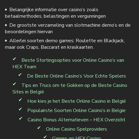
Belangrijke informatie over casino’s zoals
betaalmethodes, belastingen en vergunningen
De grootste verzameling van slotmachine demo’s en de
beoordelingen hiervan
Allerlei soorten demo games: Roulette en Blackjack,
maar ook Craps, Baccarat en kraskaarten.
Beste Stortingsopties voor Online Casino’s van
HEX Team
De Beste Online Casino’s Voor Echte Spelers
Tips en Trucs om te Gokken op de Beste Casino
Sites in België
Hoe kies je het Beste Online Casino in België
Populairste Soorten Online Casino’s in Belgie
Casino Bonus Alternatieven – HEX Overzicht
Online Casino Spelproviders
Games op HEX Casino