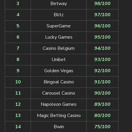
3
Betway
98/100
4
Blitz
97/100
5
SuperGame
96/100
6
Lucky Games
95/100
7
Casino Belgium
94/100
8
Unibet
93/100
9
Golden Vegas
92/100
10
Bingoal Casino
91/100
11
Carousel Casino
90/100
12
Napoleon Games
89/100
13
Magic Betting Casino
80/100
14
Bwin
75/100