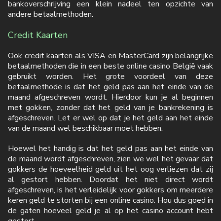
bankoverschrijving een klein nadeel ten opzichte van
andere betaalmethoden.
Credit Kaarten
Ook credit kaarten als VISA en MasterCard zijn belangrijke
betaalmethoden die in een beste online casino België vaak
gebruikt worden. Het grote voordeel van deze
betaalmethode is dat het geld pas aan het einde van de
maand afgeschreven wordt. Hierdoor kun je al beginnen
met gokken, zonder dat het geld van je bankrekening is
afgeschreven. Let er wel op dat je het geld aan het einde
van de maand wel beschikbaar moet hebben.
Hoewel het handig is dat het geld pas aan het einde van
de maand wordt afgeschreven, zien we wel het gevaar dat
gokkers de hoeveelheid geld uit het oog verliezen dat zij
al gestort hebben. Doordat het niet direct wordt
afgeschreven, is het verleidelijk voor gokkers om meerdere
keren geld te storten bij een online casino. Hou dus goed in
de gaten hoeveel geld je al op het casino account hebt