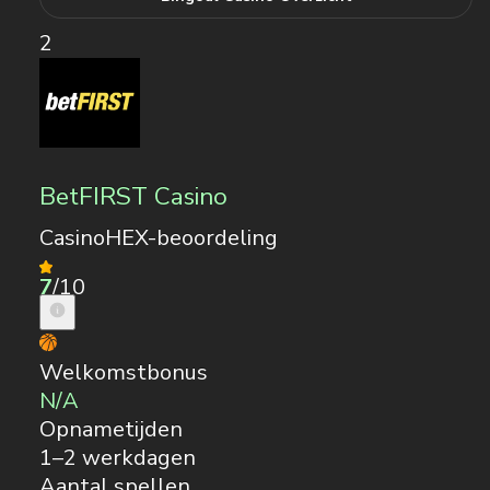
2
BetFIRST Casino
CasinoHEX-beoordeling
7
/10
Welkomstbonus
N/A
Opnametijden
1–2 werkdagen
Aantal spellen