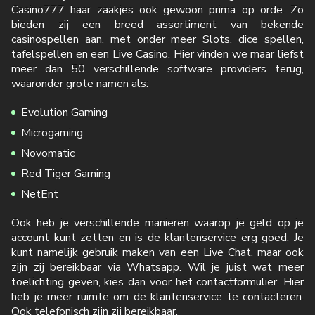
Casino777 haar zaakjes ook gewoon prima op orde. Zo
bieden zij een breed assortiment van bekende
casinospellen aan, met onder meer Slots, dice spellen,
tafelspellen en een Live Casino. Hier vinden we maar liefst
meer dan 50 verschillende software providers terug,
waaronder grote namen als:
Evolution Gaming
Microgaming
Novomatic
Red Tiger Gaming
NetEnt
Ook heb je verschillende manieren waarop je geld op je
account kunt zetten en is de klantenservice erg goed. Je
kunt namelijk gebruik maken van een Live Chat, maar ook
zijn zij bereikbaar via Whatsapp. Wil je juist wat meer
toelichting geven, kies dan voor het contactformulier. Hier
heb je meer ruimte om de klantenservice te contacteren.
Ook telefonisch zijn zij bereikbaar.