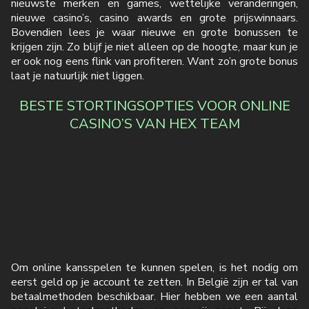
nieuwste merken en games, wettelijke veranderingen,
nieuwe casino’s, casino awards en grote prijswinnaars.
Bovendien lees je waar nieuwe en grote bonussen te
krijgen zijn. Zo blijf je niet alleen op de hoogte, maar kun je
er ook nog eens flink van profiteren. Want zo’n grote bonus
laat je natuurlijk niet liggen.
BESTE STORTINGSOPTIES VOOR ONLINE
CASINO’S VAN HEX TEAM
Om online kansspelen te kunnen spelen, is het nodig om
eerst geld op je account te zetten. In België zijn er tal van
betaalmethoden beschikbaar. Hier hebben we een aantal