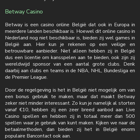
Betway Casino
Betway is een casino online België dat ook in Europa in
meerdere landen beschikbaar is. Hoewel dit online casino in
Nederland nog niet beschikbaar is, bieden zij wel games in
België aan. Hier kun je rekenen op een veilige en
betrouwbare aanbieder. Niet alleen hebben zij in België
dus een licentie om kansspelen aan te bieden, ook zijn zij
wereldwijd sponsor van een aantal grote clubs. Denk
daarbij aan clubs en teams in de NBA, NHL, Bundesliga en
de Premier League.
Door de regelgeving is het in België niet mogelijk om van
een bonus gebruik te maken, maar dat maakt Betway
zeker niet minder interessant. Zo kun je namelijk al storten
vanaf €10, hebben zij een zeer breed aanbod aan Live
Casino spellen en hebben zij in totaal meer dan 500
spellen waar je gebruik van kunt maken. Kijken we naar de
betaalmethoden, dan bieden zij het in België enorm
populaire Bancontact ook aan.