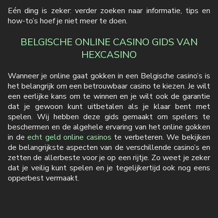
Eén ding is zeker: verder zoeken naar informatie, tips en
how-to’s hoef je niet meer te doen.
BELGISCHE ONLINE CASINO GIDS VAN
HEXCASINO
Wanneer je online gaat gokken in een Belgische casino’s is
het belangrijk om een betrouwbaar casino te kiezen. Je wilt
een eerlijke kans om te winnen en je wilt ook de garantie
dat je gewoon kunt uitbetalen als je klaar bent met
spelen. Wij hebben deze gids gemaakt om spelers te
beschermen en de algehele ervaring van het online gokken
in de
echt geld online casinos
te verbeteren. We bekijken
de belangrijkste aspecten van de verschillende casino’s en
zetten de allerbeste voor je op een rijtje. Zo weet je zeker
dat je veilig kunt spelen en je tegelijkertijd ook nog eens
opperbest vermaakt.