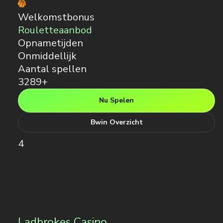
Welkomstbonus
Rouletteaanbod
Opnametijden
Onmiddellijk
Aantal spellen
3289+
Nu Spelen
Bwin Overzicht
4
Ladbrokes Casino