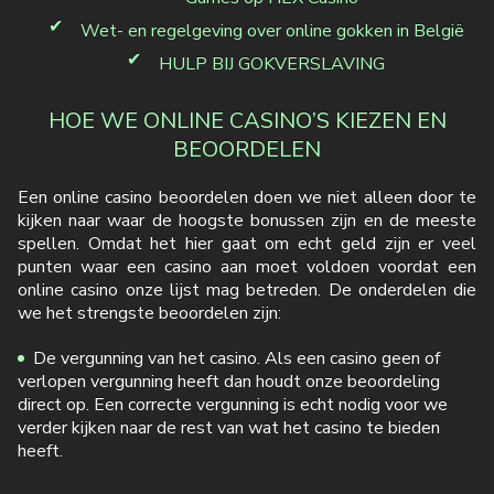
Wet- en regelgeving over online gokken in België
HULP BIJ GOKVERSLAVING
HOE WE ONLINE CASINO’S KIEZEN EN
BEOORDELEN
Een online casino beoordelen doen we niet alleen door te
kijken naar waar de hoogste bonussen zijn en de meeste
spellen. Omdat het hier gaat om echt geld zijn er veel
punten waar een casino aan moet voldoen voordat een
online casino onze lijst mag betreden. De onderdelen die
we het strengste beoordelen zijn:
De vergunning van het casino. Als een casino geen of
verlopen vergunning heeft dan houdt onze beoordeling
direct op. Een correcte vergunning is echt nodig voor we
verder kijken naar de rest van wat het casino te bieden
heeft.