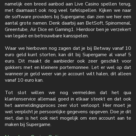
namelijk een breed aanbod aan Live Casino spellen terug,
met daarnaast ook nog veel tafelspellen. Kijken we naar
de software providers bij Supergame, dan zien we hier een
aantal grote namen. Denk daarbij aan BetSoft, Spinomenal,
Greentube, Air Dice en Gaming1. Hierdoor ben je verzekert
van legale en betrouwbare kansspelen.
Waar we hierboven nog zagen dat je bij Betway vanaf 10
euro geld kunt storten, kan dit bij Supergame al vanaf 5
euro. Dit maakt de aanbieder ook zeer geschikt voor
gokkers met en kleinere portemonnee. Let er wel op dat
wanneer je geld weer van je account wilt halen, dit alleen
vanaf 10 euro kan.
Tot slot willen we nog vermelden dat het qua
klantenservice allemaal goed in elkaar steekt en dat ook
het aanmeldingsproces zeer vlot verloopt. Hier moet je
wel verplicht je persoonlijke gegevens opgeven. Doe je dit
niet, dan is het ook niet mogelijk om een account aan te
maken bij Supergame.