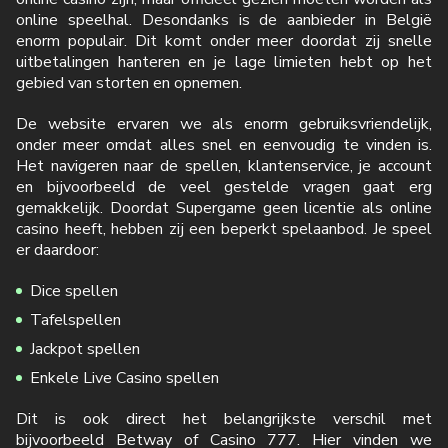
online speelhal. Desondanks is de aanbieder in België
enorm populair. Dit komt onder meer doordat zij snelle
uitbetalingen hanteren en je lage limieten hebt op het
gebied van storten en opnemen.
De website ervaren we als enorm gebruiksvriendelijk,
onder meer omdat alles snel en eenvoudig te vinden is.
Het navigeren naar de spellen, klantenservice, je account
en bijvoorbeeld de veel gestelde vragen gaat erg
gemakkelijk. Doordat Supergame geen licentie als online
casino heeft, hebben zij een beperkt spelaanbod. Je speel
er daardoor:
Dice spellen
Tafelspellen
Jackpot spellen
Enkele Live Casino spellen
Dit is ook direct het belangrijkste verschil met
bijvoorbeeld Betway of Casino 777. Hier vinden we