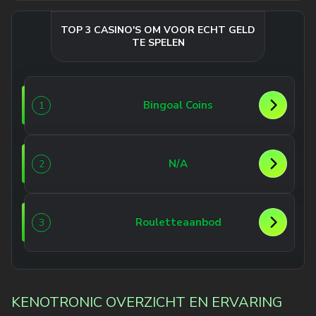
TOP 3 CASINO'S OM VOOR ECHT GELD
TE SPELEN
Bingoal Coins
1
N/A
2
Rouletteaanbod
3
KENOTRONIC OVERZICHT EN ERVARING