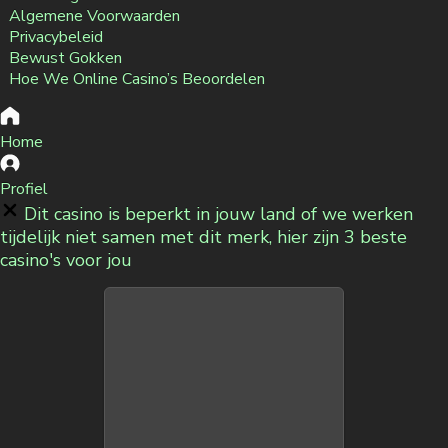
Algemene Voorwaarden
Privacybeleid
Bewust Gokken
Нoe We Online Casino’s Beoordelen
Home
Profiel
Dit casino is beperkt in jouw land of we werken
tijdelijk niet samen met dit merk, hier zijn 3 beste
casino's voor jou