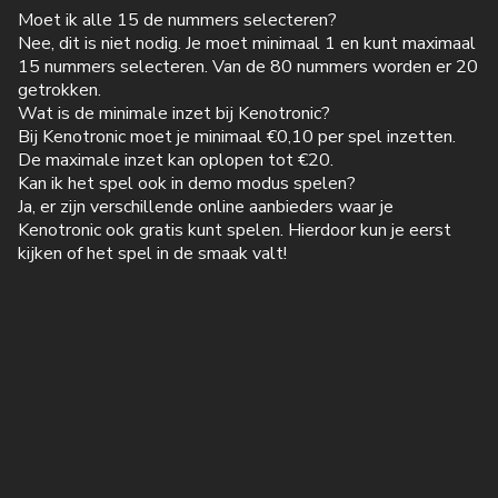
Moet ik alle 15 de nummers selecteren?
Nee, dit is niet nodig. Je moet minimaal 1 en kunt maximaal
15 nummers selecteren. Van de 80 nummers worden er 20
getrokken.
Wat is de minimale inzet bij Kenotronic?
Bij Kenotronic moet je minimaal €0,10 per spel inzetten.
De maximale inzet kan oplopen tot €20.
Kan ik het spel ook in demo modus spelen?
Ja, er zijn verschillende online aanbieders waar je
Kenotronic ook gratis kunt spelen. Hierdoor kun je eerst
kijken of het spel in de smaak valt!