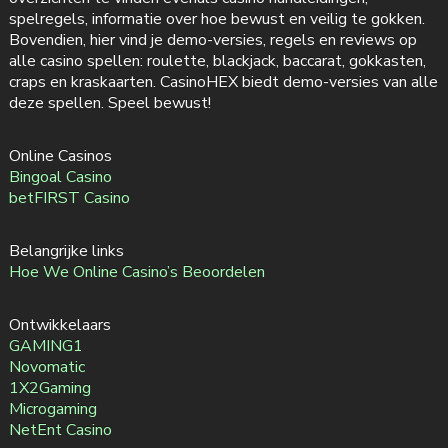
spelregels, informatie over hoe bewust en veilig te gokken.
Bovendien, hier vind je demo-versies, regels en reviews op
alle casino spellen: roulette, blackjack, baccarat, gokkasten,
craps en kraskaarten. CasinoHEX biedt demo-versies van alle
deze spellen. Speel bewust!
Online Casinos
Bingoal Casino
betFIRST Casino
Belangrijke links
Нoe We Online Casino’s Beoordelen
Ontwikkelaars
GAMING1
Novomatic
1X2Gaming
Microgaming
NetEnt Casino