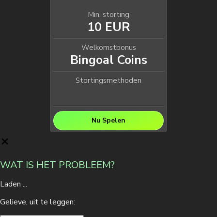
Min. storting
10 EUR
Welkomstbonus
Bingoal Coins
Stortingsmethoden
Nu Spelen
WAT IS HET PROBLEEM?
Laden ...
Gelieve, uit te leggen: