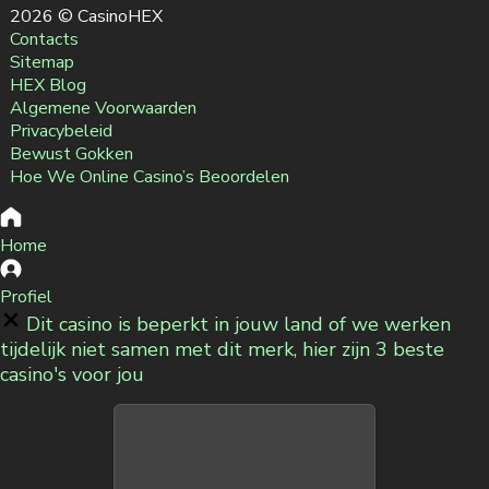
2026 © CasinoHEX
Contacts
Sitemap
HEX Blog
Algemene Voorwaarden
Privacybeleid
Bewust Gokken
Нoe We Online Casino’s Beoordelen
Home
Profiel
Dit casino is beperkt in jouw land of we werken
tijdelijk niet samen met dit merk, hier zijn 3 beste
casino's voor jou