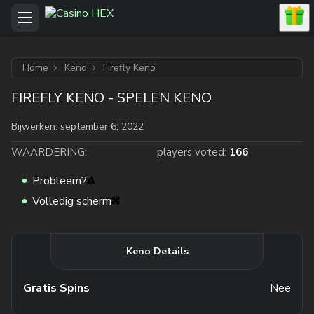
Home
Keno
Firefly Keno
FIREFLY KENO - SPELEN KENO
Bijwerken:
september 6, 2022
WAARDERING:
players voted:
166
Probleem?
Volledig scherm
Keno Details
Gratis Spins
Nee