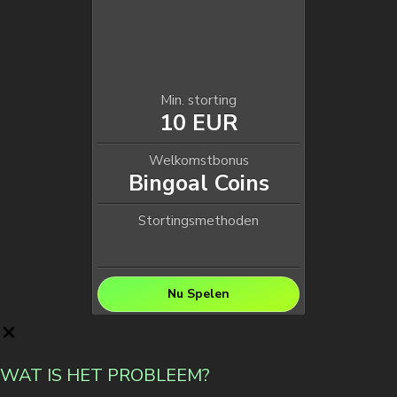
Min. storting
10 EUR
Welkomstbonus
Bingoal Coins
Stortingsmethoden
Nu Spelen
WAT IS HET PROBLEEM?