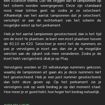
een Aziatisch thema. Dat wil zeggen dat er lampionnen op
het scherm worden weergegeven. Deze zijn standaard
rood, maar lichten geel op zodra je ze selecteert.
Afhankelijk van het aantal lampionnen dat je selecteert,
verschijnt er aan de rechterkant van het scherm de
mogelijke winst op het perkament.
Heb je het aantal lampionnen geselecteerd, dan is het tijd
om de inzet te plaatsen. Je kunt een inzet plaatsen tussen
de €0,10 en €20. Selecteer je eerst het de nummers en
pas je vervolgens je inzet aan, dan zie je de mogelijke
winsten aan de zijkant ook mee veranderen. Zodra je de
inzet hebt vastgesteld, druk je op Play.
Vervolgens worden er 20 willekeurige nummers gekozen,
waarbij de lampionnen uit gaan als je deze nummers niet
het geselecteerd. Heb je een juist nummer geselecteerd,
dan licht deze groen op. Op het perkament zie je
vervolgens ook op welk bedrag je op dat moment staat.
Hoe meer je er goed hebt, hoe hoger het bedrag natuurlijk.