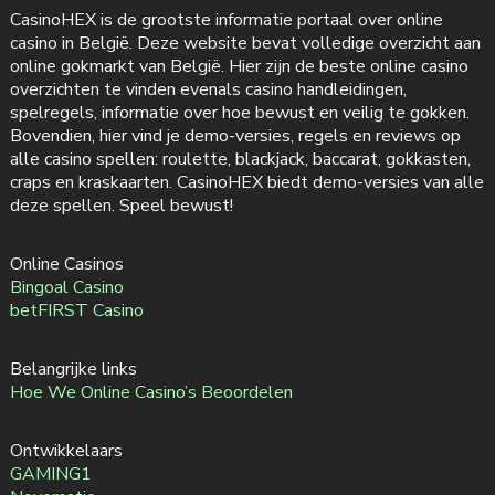
CasinoHEX is de grootste informatie portaal over online
casino in België. Deze website bevat volledige overzicht aan
online gokmarkt van België. Hier zijn de beste online casino
overzichten te vinden evenals casino handleidingen,
spelregels, informatie over hoe bewust en veilig te gokken.
Bovendien, hier vind je demo-versies, regels en reviews op
alle casino spellen: roulette, blackjack, baccarat, gokkasten,
craps en kraskaarten. CasinoHEX biedt demo-versies van alle
deze spellen. Speel bewust!
Online Casinos
Bingoal Casino
betFIRST Casino
Belangrijke links
Нoe We Online Casino’s Beoordelen
Ontwikkelaars
GAMING1