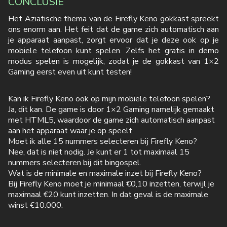
CONCLUSIE
Het Aziatische thema van de Firefly Keno gokkast spreekt
ons enorm aan. Het feit dat de game zich automatisch aan
je apparaat aanpast, zorgt ervoor dat je deze ook op je
mobiele telefoon kunt spelen. Zelfs het gratis in demo
modus spelen is mogelijk, zodat je de gokkast van 1×2
Gaming eerst even uit kunt testen!
Kan ik Firefly Keno ook op mijn mobiele telefoon spelen?
Ja, dit kan. De game is door 1×2 Gaming namelijk gemaakt
met HTML5, waardoor de game zich automatisch aanpast
aan het apparaat waar je op speelt.
Moet ik alle 15 nummers selecteren bij Firefly Keno?
Nee, dat is niet nodig. Je kunt er 1 tot maximaal 15
nummers selecteren bij dit bingospel.
Wat is de minimale en maximale inzet bij Firefly Keno?
Bij Firefly Keno moet je minimaal €0,10 inzetten, terwijl je
maximaal €20 kunt inzetten. In dat geval is de maximale
winst €10.000.