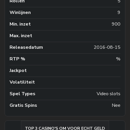
Rollen
5
Winlijnen
9
Min. inzet
900
Max. inzet
Releasedatum
2016-08-15
RTP %
%
Jackpot
Volatiliteit
Spel Types
Video slots
Gratis Spins
Nee
TOP 3 CASINO'S OM VOOR ECHT GELD