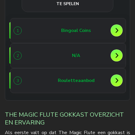
TE SPELEN
Bingoal Coins
1
N/A
2
Rouletteaanbod
3
THE MAGIC FLUTE GOKKAST OVERZICHT
EN ERVARING
Als eerste valt op dat The Magic Flute een gokkast is