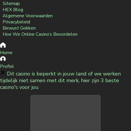
Sitemap
HEX Blog
Algemene Voorwaarden
Privacybeleid
Bewust Gokken
Нoe We Online Casino’s Beoordelen
Home
Profiel
Dit casino is beperkt in jouw land of we werken
tijdelijk niet samen met dit merk, hier zijn 3 beste
casino's voor jou