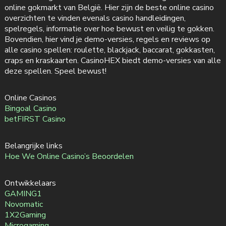
online gokmarkt van België. Hier zijn de beste online casino
overzichten te vinden evenals casino handleidingen,
spelregels, informatie over hoe bewust en veilig te gokken.
Bovendien, hier vind je demo-versies, regels en reviews op
alle casino spellen: roulette, blackjack, baccarat, gokkasten,
craps en kraskaarten. CasinoHEX biedt demo-versies van alle
deze spellen. Speel bewust!
Online Casinos
Bingoal Casino
betFIRST Casino
Belangrijke links
Нoe We Online Casino’s Beoordelen
Ontwikkelaars
GAMING1
Novomatic
1X2Gaming
Microgaming