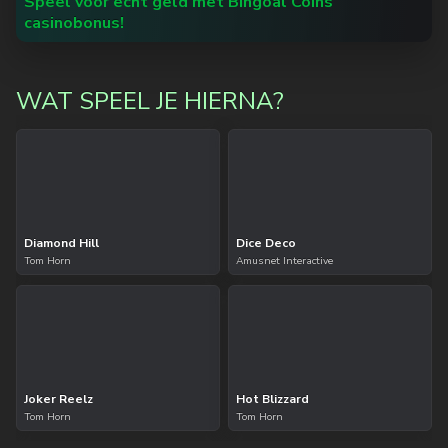
Speel voor echt geld met Bingoal Coins
casinobonus!
WAT SPEEL JE HIERNA?
Diamond Hill
Dice Deco
Tom Horn
Amusnet Interactive
Joker Reelz
Hot Blizzard
Tom Horn
Tom Horn