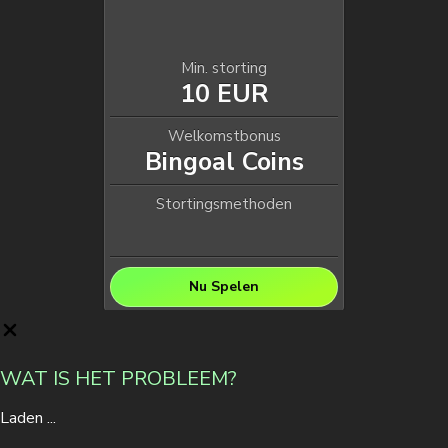
Min. storting
10 EUR
Welkomstbonus
Bingoal Coins
Stortingsmethoden
Nu Spelen
WAT IS HET PROBLEEM?
Laden ...