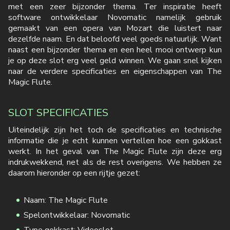
met een zeer bijzonder thema. Ter inspiratie heeft
software ontwikkelaar Novomatic namelijk gebruik
gemaakt van een opera van Mozart die luistert naar
dezelfde naam. En dat beloofd veel goeds natuurlijk. Want
naast een bijzonder thema en een heel mooi ontwerp kun
je op deze slot erg veel geld winnen. We gaan snel kijken
naar de verdere specificaties en eigenschappen van The
Magic Flute.
SLOT SPECIFICATIES
Uiteindelijk zijn het toch de specificaties en technische
informatie die je echt kunnen vertellen hoe een gokkast
werkt. In het geval van The Magic Flute zijn deze erg
indrukwekkend, net als de rest overigens. We hebben ze
daarom hieronder op een rijtje gezet:
Naam: The Magic Flute
Spelontwikkelaar: Novomatic
Type gokkast: Videoslot