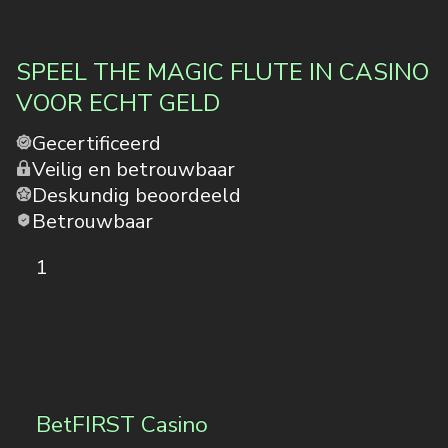
SPEEL THE MAGIC FLUTE IN CASINO
VOOR ECHT GELD
Gecertificeerd
Veilig en betrouwbaar
Deskundig beoordeeld
Betrouwbaar
1
BetFIRST Casino