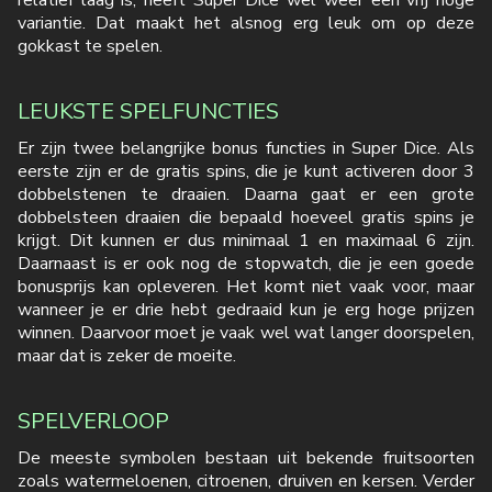
variantie. Dat maakt het alsnog erg leuk om op deze
gokkast te spelen.
LEUKSTE SPELFUNCTIES
Er zijn twee belangrijke bonus functies in Super Dice. Als
eerste zijn er de gratis spins, die je kunt activeren door 3
dobbelstenen te draaien. Daarna gaat er een grote
dobbelsteen draaien die bepaald hoeveel gratis spins je
krijgt. Dit kunnen er dus minimaal 1 en maximaal 6 zijn.
Daarnaast is er ook nog de stopwatch, die je een goede
bonusprijs kan opleveren. Het komt niet vaak voor, maar
wanneer je er drie hebt gedraaid kun je erg hoge prijzen
winnen. Daarvoor moet je vaak wel wat langer doorspelen,
maar dat is zeker de moeite.
SPELVERLOOP
De meeste symbolen bestaan uit bekende fruitsoorten
zoals watermeloenen, citroenen, druiven en kersen. Verder