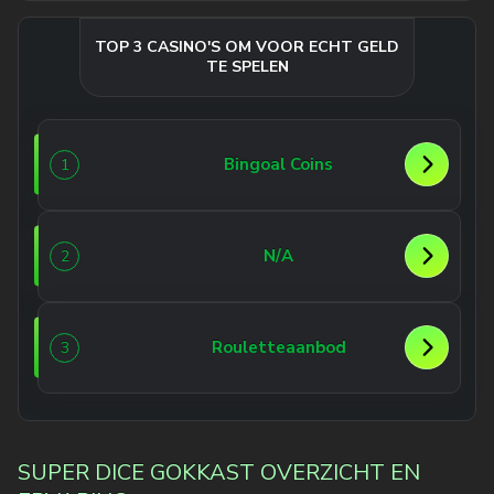
TOP 3 CASINO'S OM VOOR ECHT GELD
TE SPELEN
Bingoal Coins
1
N/A
2
Rouletteaanbod
3
SUPER DICE GOKKAST OVERZICHT EN