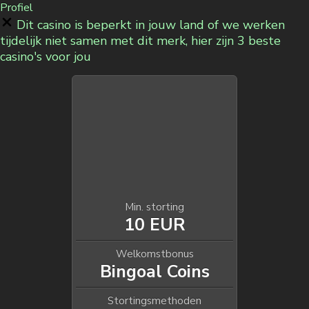
Profiel
Dit casino is beperkt in jouw land of we werken
tijdelijk niet samen met dit merk, hier zijn 3 beste
casino's voor jou
Min. storting
10 EUR
Welkomstbonus
Bingoal Coins
Stortingsmethoden