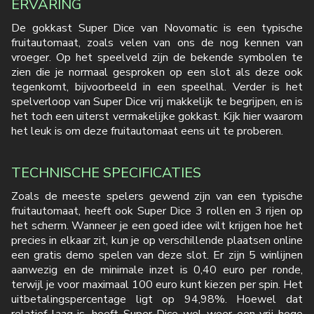
ERVARING
De gokkast Super Dice van Novomatic is een typische
fruitautomaat, zoals velen van ons de nog kennen van
vroeger. Op het speelveld zijn de bekende symbolen te
zien die je normaal gesproken op een slot als deze ook
tegenkomt, bijvoorbeeld in een speelhal. Verder is het
spelverloop van Super Dice vrij makkelijk te begrijpen, en is
het toch een uiterst vermakelijke gokkast. Kijk hier waarom
het leuk is om deze fruitautomaat eens uit te proberen.
TECHNISCHE SPECIFICATIES
Zoals de meeste spelers gewend zijn van een typische
fruitautomaat, heeft ook Super Dice 3 rollen en 3 rijen op
het scherm. Wanneer je een goed idee wilt krijgen hoe het
precies in elkaar zit, kun je op verschillende plaatsen online
een gratis demo spelen van deze slot. Er zijn 5 winlijnen
aanwezig en de minimale inzet is 0,40 euro per ronde,
terwijl je voor maximaal 100 euro kunt kiezen per spin. Het
uitbetalingspercentage ligt op 94,98%. Hoewel dat
relatief laag is, heeft Super Dice wel weer een vrij hoge