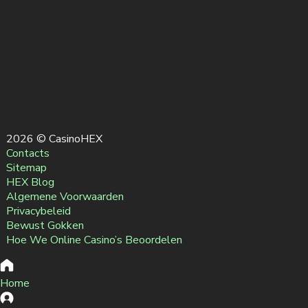
2026 © CasinoHEX
Contacts
Sitemap
HEX Blog
Algemene Voorwaarden
Privacybeleid
Bewust Gokken
Нoe We Online Casino’s Beoordelen
Home