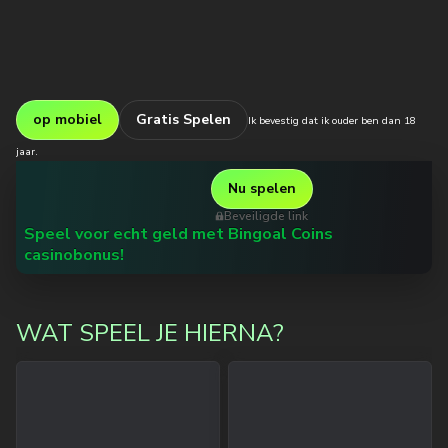
op mobiel
Gratis Spelen
Ik bevestig dat ik ouder ben dan 18
jaar.
Nu spelen
Beveiligde link
Speel voor echt geld met Bingoal Coins
casinobonus!
WAT SPEEL JE HIERNA?