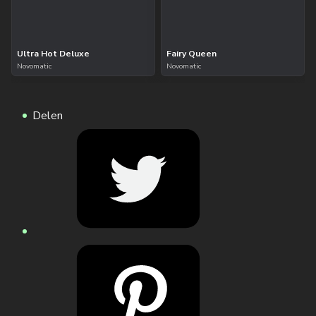
Ultra Hot Deluxe
Fairy Queen
Novomatic
Novomatic
Delen