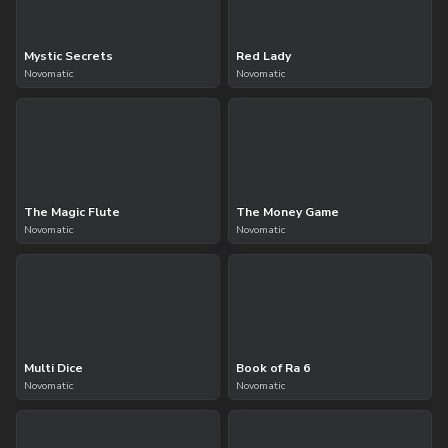
Mystic Secrets
Red Lady
Novomatic
Novomatic
The Magic Flute
The Money Game
Novomatic
Novomatic
Multi Dice
Book of Ra 6
Novomatic
Novomatic