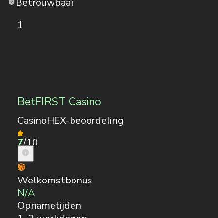
Betrouwbaar
1
BetFIRST Casino
CasinoHEX-beoordeling
7
/10
Welkomstbonus
N/A
Opnametijden