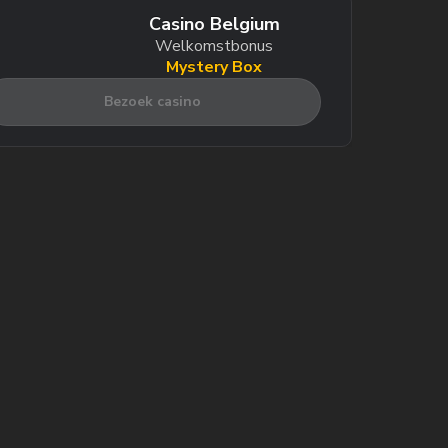
Casino Belgium
Welkomstbonus
Mystery Box
Bezoek casino