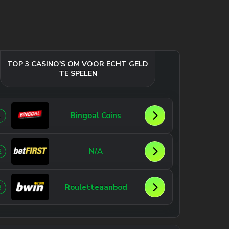
TOP 3 CASINO'S OM VOOR ECHT GELD
TE SPELEN
Bingoal Coins
1
N/A
2
Rouletteaanbod
3