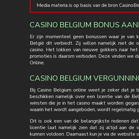
Media materia is op basis van de bron CasinoB
CASINO BELGIUM BONUS AAN
Er zijn momenteel geen bonussen waar je van k
België dit verbiedt. Zij willen namelijk niet de
casino. Het lokken van nieuwe gokkers naar het
promoties is daarom verboden. Deze vinden we d
Online.
CASINO BELGIUM VERGUNNIN
Bij Casino Belgium online weet je zeker dat je b
beschikken namelijk over een licentie van de B
winsten die je in het casino maakt worden geg
waarin het wordt aangeboden, wordt regelmatig 
Dit is ook een van de belangrijkste redenen da
licentie laat namelijk zien dat zij altijd aan 
kunnen voldoen. Daarnaast kun je via de website oo