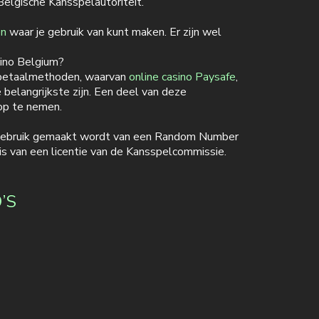
Belgische Kansspelautoriteit.
en
waar je gebruik van kunt maken. Er zijn wel
sino Belgium?
de betaalmethoden, waarvan
online casino Paysafe
,
belangrijkste zijn. Een deel van deze
op te nemen.
 er gebruik gemaakt wordt van een Random Number
is van een licentie van de Kansspelcommissie.
’S