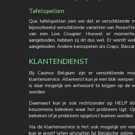
Tafelspellen
Qua tafelspellen zien we dat er verschillende mo
bijvoorbeeld verschillende varianten van Roulette
van een Live Croupier. Hoewel er momenteel
aangeboden, hebben zij dit dus wel. Er wordt wel
aangeboden. Andere kansspelen als Craps, Baccarat
KLANTENDIENST
Bij Casinos Belgium zijn er verschillende 
klantenservice. Allereerst kun je een blik werpe
is daar mogelijk om antwoord te krijgen op de 
worden.
Daarnaast kun je ook rechtsonder op HELP kli
keuzemenu bekeken waar het probleem ligt. Op
bekeken of je probleem opgelost kunnen worden.
Via de klantenservice is het ook mogelijk om een
kun je jezelf laten uitsluiten bij Belgische online