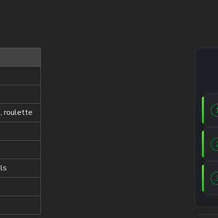
, roulette
ls