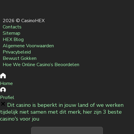
2026 © CasinoHEX
Contacts
Sitemap
HEX Blog
Algemene Voorwaarden
Privacybeleid
Bewust Gokken
Нoe We Online Casino’s Beoordelen
Home
Profiel
Dit casino is beperkt in jouw land of we werken
tijdelijk niet samen met dit merk, hier zijn 3 beste
casino's voor jou