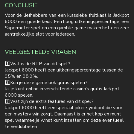
CONCLUSIE
Voor de liefhebbers van een klassieke fruitkast is Jackpot
6000 een goede keus. Een hoog uitkeringspercentage, een
Supermeter spel en een gamble game maken het een zeer
aantrekkelijke slot voor iedereen.
VEELGESTELDE VRAGEN
1️⃣Wat is de RTP van dit spel?
Jackpot 6000 heeft een uitkeringspercentage tussen de
95% en 98,9%.
2️⃣Kun je deze game ook gratis spelen?
Ja, je kunt online in verschillende casino’s gratis Jackpot
6000 spelen.
3️⃣Wat zijn de extra features van dit spel?
Jackpot 6000 heeft een speciaal joker symbool die voor
een mystery win zorgt. Daarnaast is er het kop en munt
spel waarmee je winst kunt inzetten om deze eventueel
te verdubbelen.