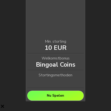
Min. storting
10 EUR
Welkomstbonus
Bingoal Coins
Stortingsmethoden
Nu Spelen