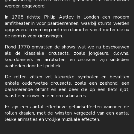
werden opgevoerd.
In 1768 richtte Philip Astley in Londen een modern
amfitheater in voor paardenrennen, waarbij stunts werden
opgevoerd in een ring met een diameter van 3 meter die nu
de norm is voor circusringen.
Rond 1770 omvatten de shows wat we nu beschouwen
als de klassieke circusacts, zoals jongleurs, clowns,
koorddansers en acrobaten, en circussen zijn sindsdien
aanbeden door het publiek.
De rollen zitten vol kleurrijke symbolen en bevatten
enkele ouderwetse circusacts, zoals een zeehond, een
balancerende olifant en een beer die op een fiets rijdt,
naast een clown en een circusdanseres.
Er zijn een aantal effectieve geluidseffecten wanneer de
rollen draaien, met de winsten vergezeld van een aantal
leuke animaties en vrolijke muzikale effecten.