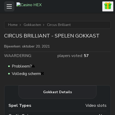
Home
Gokkasten
Circus Brilliant
CIRCUS BRILLIANT - SPELEN GOKKAST
Bijwerken:
oktober 20, 2021
WAARDERING:
players voted:
57
Probleem?
Volledig scherm
Gokkast Details
Spel Types
Video slots