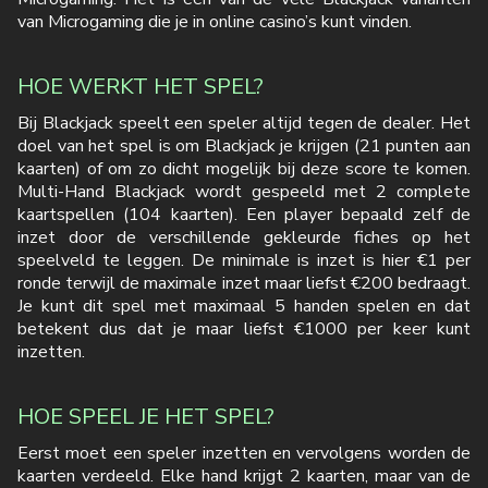
van Microgaming die je in online casino’s kunt vinden.
HOE WERKT HET SPEL?
Bij Blackjack speelt een speler altijd tegen de dealer. Het
doel van het spel is om Blackjack je krijgen (21 punten aan
kaarten) of om zo dicht mogelijk bij deze score te komen.
Multi-Hand Blackjack wordt gespeeld met 2 complete
kaartspellen (104 kaarten). Een player bepaald zelf de
inzet door de verschillende gekleurde fiches op het
speelveld te leggen. De minimale is inzet is hier €1 per
ronde terwijl de maximale inzet maar liefst €200 bedraagt.
Je kunt dit spel met maximaal 5 handen spelen en dat
betekent dus dat je maar liefst €1000 per keer kunt
inzetten.
HOE SPEEL JE HET SPEL?
Eerst moet een speler inzetten en vervolgens worden de
kaarten verdeeld. Elke hand krijgt 2 kaarten, maar van de