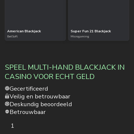
American Blackjack
Super Fun 21 Blackjack
BetSoft
Microgaming
SPEEL MULTI-HAND BLACKJACK IN
CASINO VOOR ECHT GELD
Gecertificeerd
Veilig en betrouwbaar
Deskundig beoordeeld
Betrouwbaar
1