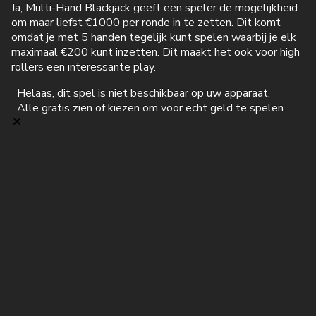
Ja, Multi-Hand Blackjack geeft een speler de mogelijkheid
om maar liefst €1000 per ronde in te zetten. Dit komt
omdat je met 5 handen tegelijk kunt spelen waarbij je elk
maximaal €200 kunt inzetten. Dit maakt het ook voor high
rollers een interessante play.
Helaas, dit spel is niet beschikbaar op uw apparaat.
Alle gratis
zien of
kiezen om voor echt geld te spelen.