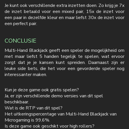
Je kunt ook verschillende extra inzetten doen. Zo krijg je 7x
de inzet betaald voor een mixed pair, 15x de inzet voor
een paar in dezelfde kleur en maar liefst 30x de inzet voor
een perfect pair.
CONCLUSIE
Multi-Hand Blackjack geeft een speler de mogelijkheid om
met maar liefst 5 handen tegelijk te spelen, wat ervoor
zorgt dat je je kansen kunt spreiden. Daarnaast zijn er
leuke side bets, die het voor een gevorderde speler nog
interessanter maken.
Kun je deze game ook gratis spelen?
Ja, er zijn verschillende demo versies van dit spel
beschikbaar.
Wat is de RTP van dit spel?
Het uitkeringspercentage van Multi-Hand Blackjack van
Microgaming is 99,6%.
Is deze game ook geschikt voor high rollers?