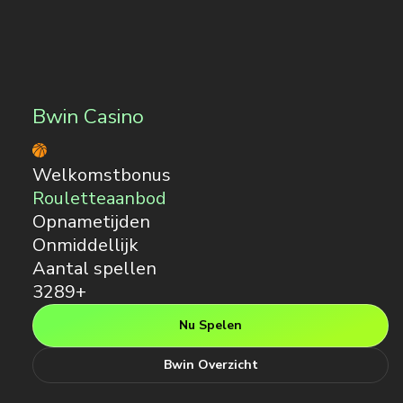
Bwin Casino
Welkomstbonus
Rouletteaanbod
Opnametijden
Onmiddellijk
Aantal spellen
3289+
Nu Spelen
Bwin Overzicht