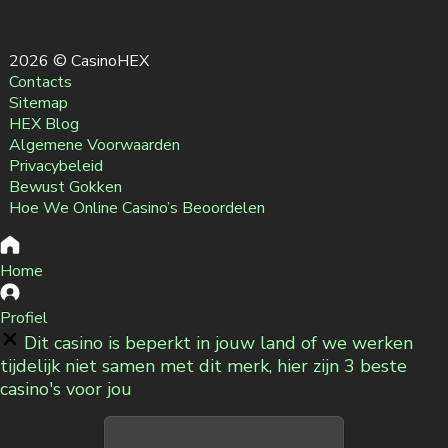
2026 © CasinoHEX
Contacts
Sitemap
HEX Blog
Algemene Voorwaarden
Privacybeleid
Bewust Gokken
Нoe We Online Casino’s Beoordelen
Home
Profiel
Dit casino is beperkt in jouw land of we werken
tijdelijk niet samen met dit merk, hier zijn 3 beste
casino's voor jou